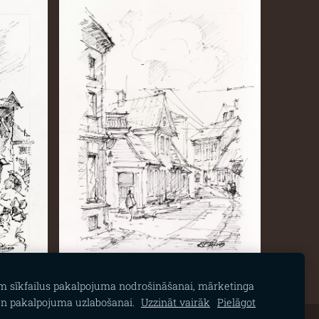
am sīkfailus pakalpojuma nodrošināšanai, mārketinga
n pakalpojuma uzlabošanai.
Uzzināt vairāk
Pielāgot