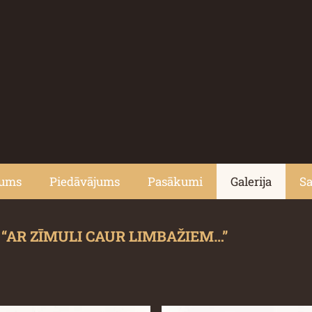
jums
Piedāvājums
Pasākumi
Galerija
Sa
“AR ZĪMULI CAUR LIMBAŽIEM…”