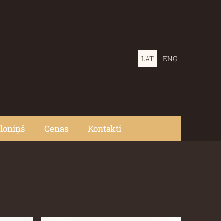
LAT
ENG
loniņš
Cenas
Kontakti