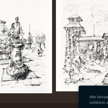
Mēs lietoj
nolūkiem u