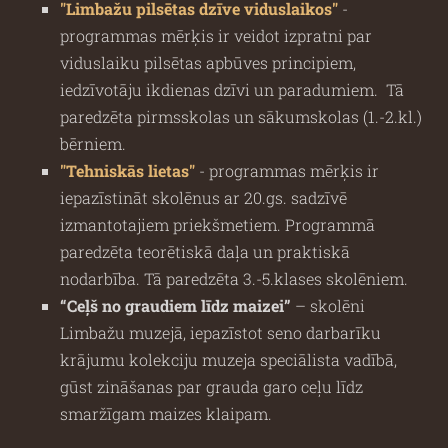
"Limbažu pilsētas dzīve viduslaikos"
-
programmas mērķis ir veidot izpratni par
viduslaiku pilsētas apbūves principiem,
iedzīvotāju ikdienas dzīvi un paradumiem. Tā
paredzēta pirmsskolas un sākumskolas (1.-2.kl.)
bērniem.
"Tehniskās lietas"
- programmas mērķis ir
iepazīstināt skolēnus ar 20.gs. sadzīvē
izmantotajiem priekšmetiem. Programmā
paredzēta teorētiskā daļa un praktiskā
nodarbība. Tā paredzēta 3.-5.klases skolēniem.
“Ceļš no graudiem līdz maizei”
– skolēni
Limbažu muzejā, iepazīstot seno darbarīku
krājumu kolekciju muzeja speciālista vadībā,
gūst zināšanas par grauda garo ceļu līdz
smaržīgam maizes klaipam.