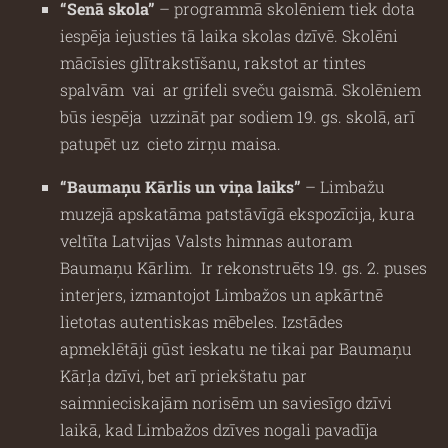
“S
enā skola”
– programmā skolēniem tiek dota
iespēja iejusties tā laika skolas dzīvē. Skolēni
mācīsies glītrakstīšanu, rakstot ar tintes
spalvām vai ar grifeli sveču gaismā. Skolēniem
būs iespēja uzzināt par sodiem 19. gs. skolā, arī
patupēt uz cieto zirņu maisa.
“Baumaņu Kārlis un viņa laiks”
– Limbažu
muzejā apskatāma patstāvīgā ekspozīcija, kura
veltīta Latvijas Valsts himnas autoram
Baumaņu Kārlim. Ir rekonstruēts 19. gs. 2. puses
interjers, izmantojot Limbažos un apkārtnē
lietotas autentiskas mēbeles. Izstādes
apmeklētāji gūst ieskatu ne tikai par Baumaņu
Kārļa dzīvi, bet arī priekštatu par
saimnieciskajām norisēm un saviesīgo dzīvi
laikā, kad Limbažos dzīves nogali pavadīja