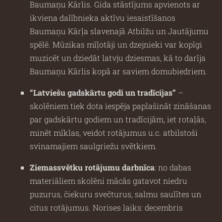
Baumaņu Kārlis. Gida stāstījums apvienots ar
ikviena dalībnieka aktīvu iesaistīšanos
Baumaņu Kārļa slavenajā Atbilžu un Jautājumu
spēlē. Mūzikas mīļotāji un dzejnieki var kopīgi
muzicēt un dziedāt latvju dziesmas, kā to darīja
Baumaņu Kārlis kopā ar saviem domubiedriem.
“Latviešu gadskārtu godi un tradīcijas”
–
skolēniem tiek dota iespēja paplašināt zināšanas
par gadskārtu godiem un tradīcijām, iet rotaļās,
minēt mīklas, veidot rotājumus u.c. atbilstoši
svinamajiem saulgriežu svētkiem.
Ziemassvētku rotājumu darbnīca
: no dabas
materiāliem skolēni mācās gatavot niedru
puzurus, čiekuru svečturus, salmu saulītes un
citus rotājumus. Norises laiks: decembris