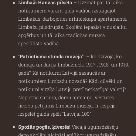
Limbaži Hanzas pilsēta
– Uzzināt par tā laika
notikumiem varam, gida vadībā izstaigājot
Limbažus, darbojoties arhibīskapa apartamentā
Limbažu pilsdrupās. Skolēni iepazīst viduslaiku
apģērbus un tā laika tradīcijas muzeja
speciālista vadībā.
“
Patriotisma stunda muzejā”
– kā dzīvoja, ko
domāja un darīja limbažnieki 1917., 1918. un 1919.
gadā? Kā notikumi Latvijā sasaucās ar
notikumiem Limbažu novadā? Kādi cilvēki un
notikumi virzīja Latviju pretī netkarīgai valstij?
Nopietna saruna, domu apmaiņa, vēstures
liecību pētījums Limbažu muzejā. Ir iespēja
izspēlēt galda spēli “Latvijai 100”
Spožās pogās, ķiverēs!
Vecajā ugunsdzēsēju
depo skolēni aicināti aplūkot ugunsdzēsēju