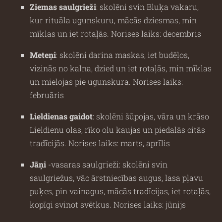
Ziemas saulgrieži
: skolēni svin Bluķa vakaru,
kur rituāla ugunskuru, mācās dziesmas, min
mīklas un iet rotaļās. Norises laiks: decembris
Meteņi
: skolēni darina maskas, iet budēļos,
vizinās no kalna, dzied un iet rotaļās, min mīklas
un mielojas pie ugunskura. Norises laiks:
februāris
Lieldienas gaidot
: skolēni šūpojas, vāra un krāso
Lieldienu olas, rīko olu kaujas un piedalās citās
tradīcijās. Norises laiks: marts, aprīlis
Jāņi
-vasaras saulgrieži: skolēni svin
saulgriežus, vāc ārstniecības augus, lasa pļavu
puķes, pin vainagus, mācās tradīcijas, iet rotaļās,
kopīgi svinot svētkus. Norises laiks: jūnijs