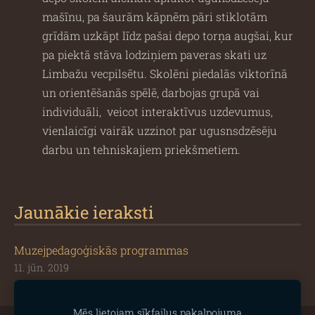
mašīnu, pa šaurām kāpnēm pāri stiklotām
grīdām uzkāpt līdz pašai depo torņa augšai, kur
pa piektā stāva lodziņiem paveras skati uz
Limbažu vecpilsētu. Skolēni piedalās viktorīnā
un orientēšanās spēlē, darbojas grupā vai
individuāli, veicot interaktīvus uzdevumus,
vienlaicīgi vairāk uzzinot par ugusnsdzēsēju
darbu un tehniskajiem priekšmetiem.
Jaunākie ieraksti
Muzejpedagoģiskās programmas
11. jūn. 2019
Mēs lietojam sīkfailus pakalpojuma