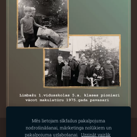
Mēs lietojam sīkfailus pakalpojuma
nodrošināšanai, mārketinga nolūkiem un
Sīkdatnes
pakalpojuma uzlabošanai.
Uzzināt vairāk