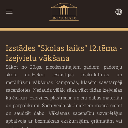
Izstādes "Skolas laiks" 12.tēma -
Izejvielu vākšana
Sākot no 20.gs. piecdesmitajiem gadiem, padomju
skolu audzēkņi iesaistījās makulatūras un
metāllūžņu vākšanas kampaņās, klasēm savstarpēji
sacenšoties. Nedaudz vēlāk sāka vākt tādas izejvielas
kā čiekuri, ozolzīles, plastmasa un citi dabas materiāli
un pārpalikumi. Šādā veidā skolniekiem mācīja cienīt
un saudzēt dabu. Vākšanas sacensību uzvarētājus
apbalvoja ar bezmaksas ekskursijām, grāmatām vai