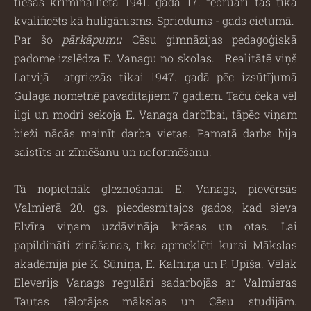
tiesas krimināllietā 1941. gada 17. februārī tas tika
kvalificēts kā huligānisms. Spriedums - gads cietumā.
Par šo
pārkāpumu
Cēsu ģimnāzijas pedagoģiskā
padome izslēdza E. Vanagu no skolas.
Realitātē viņš
Latvijā
atgriezās tikai 1947. gadā pēc izsūtījumā
Gulaga nometnē pavadītajiem 7 gadiem. Taču čeka vēl
ilgi un modri sekoja E. Vanaga darbībai, tāpēc viņam
bieži nācās mainīt darba vietas. Pamatā darbs bija
saistīts ar zīmēšanu un noformēšanu.
Tā nopietnāk gleznošanai E. Vanags, pievērsās
Valmierā 20. gs. piecdesmitajos gados, kad sieva
Elvīra viņam uzdāvināja krāsas un otas. Lai
papildināti zināšanas, tika apmeklēti kursi Mākslas
akadēmija pie K. Sūniņa, E. Kalniņa un P. Upīša. Vēlāk
Eleverijs Vanags regulāri sadarbojās ar Valmieras
Tautas tēlotājas mākslas un Cēsu studijām.