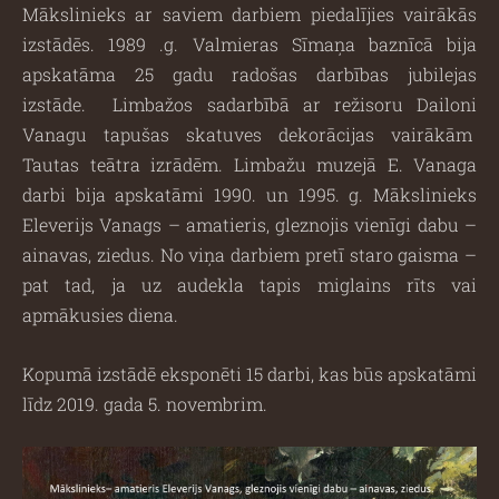
Mākslinieks ar saviem darbiem piedalījies vairākās
izstādēs. 1989 .g. Valmieras Sīmaņa baznīcā bija
apskatāma 25 gadu radošas darbības jubilejas
izstāde.
Limbažos sadarbībā ar režisoru Dailoni
Vanagu tapušas skatuves dekorācijas vairākām
Tautas teātra izrādēm. Limbažu muzejā E. Vanaga
darbi bija apskatāmi 1990. un 1995. g. Mākslinieks
Eleverijs Vanags – amatieris, gleznojis vienīgi dabu –
ainavas, ziedus. No viņa darbiem pretī staro gaisma –
pat tad, ja uz audekla tapis miglains rīts vai
apmākusies diena.
Kopumā izstādē eksponēti 15 darbi, kas būs apskatāmi
līdz 2019. gada 5. novembrim.