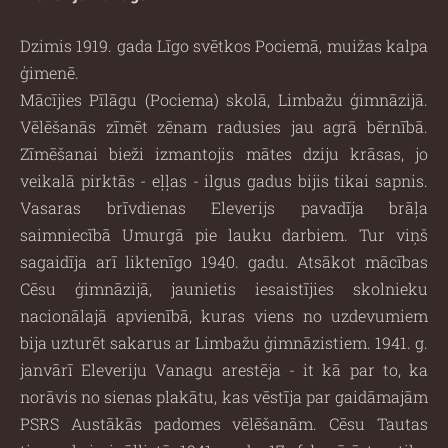
Dzimis 1919. gada Līgo svētkos Pociemā, muižas kalpa
ģimenē.
Mācījies Pīlāgu (Pociema) skolā, Limbažu ģimnāzijā.
Vēlēšanās zīmēt zēnam radusies jau agrā bērnībā.
Zīmēšanai bieži izmantojis mātes dziju krāsas, jo
veikalā pirktās - eļļas - ilgus gadus bijis tikai sapnis.
Vasaras brīvdienas Eleverijs pavadīja brāļa
saimniecībā Umurgā pie lauku darbiem. Tur viņš
sagaidīja arī liktenīgo 1940. gadu. Atsākot mācības
Cēsu ģimnāzijā, jaunietis iesaistījies skolnieku
nacionālajā apvienībā, kuras viens no uzdevumiem
bija uzturēt sakarus ar Limbažu ģimnāzistiem. 1941. g.
janvārī Eleveriju Vanagu arestēja - it kā par to, ka
norāvis no sienas plakātu, kas vēstīja par gaidāmajām
PSRS Austākās padomes vēlēšanām. Cēsu Tautas