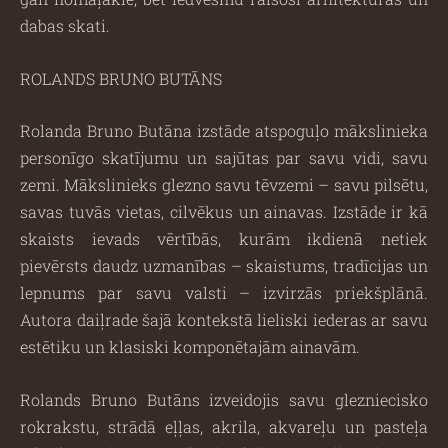
dabas skati.
ROLANDS BRUNO BUTĀNS
Rolanda Bruno Butāna izstāde atspoguļo mākslinieka
personīgo skatījumu un sajūtas par savu vidi, savu
zemi. Mākslinieks glezno savu tēvzemi – savu pilsētu,
savas tuvās vietas, cilvēkus un ainavas. Izstāde ir kā
skaists ievads vērtībās, kurām ikdienā netiek
pievērsts daudz uzmanības – skaistums, tradīcijas un
lepnums par savu valsti – izvirzās priekšplānā.
Autora daiļrade šajā kontekstā lieliski iederas ar savu
estētiku un klasiski komponētajām ainavām.
Rolands Bruno Butāns izveidojis savu glezniecisko
rokrakstu, strādā eļļas, akrila, akvareļu un pasteļa