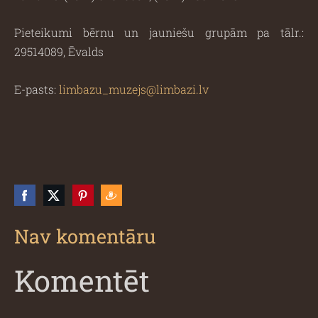
Pieteikumi bērnu un jauniešu grupām pa tālr.:
29514089, Ēvalds
E-pasts:
limbazu_muzejs@limbazi.lv
Nav komentāru
Komentēt