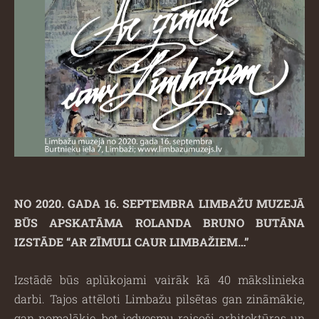
NO 2020. GADA 16. SEPTEMBRA LIMBAŽU MUZEJĀ
BŪS APSKATĀMA
ROLANDA BRUNO BUTĀNA
IZSTĀDE “AR ZĪMULI CAUR LIMBAŽIEM…”
Izstādē būs aplūkojami vairāk kā 40 mākslinieka
darbi. Tajos attēloti Limbažu pilsētas gan zināmākie,
gan nomaļākie, bet iedvesmu raisoši arhitektūras un