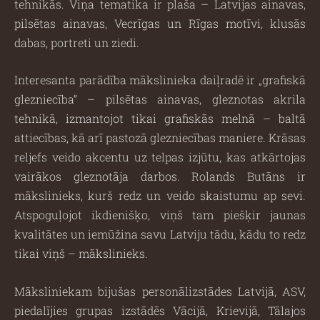
tehnikās. Viņa tematika ir plaša – Latvijas ainavas,
pilsētas ainavas, Vecrīgas un Rīgas motīvi, klusās
dabas, portreti un ziedi.
Interesanta parādība mākslinieka daiļradē ir „grafiskā
glezniecība” – pilsētas ainavas, gleznotas akrila
tehnikā, izmantojot tikai grafiskās melnā – baltā
attiecības, kā arī pastozā glezniecības maniere. Krāsas
reljefs veido akcentu uz telpas izjūtu, kas atkārtojas
vairākos gleznotāja darbos. Rolands Butāns ir
mākslinieks, kurš redz un veido skaistumu ap sevi.
Atspoguļojot ikdienišķo, viņš tam piešķir jaunas
kvalitātes un iemūžina savu Latviju tādu, kādu to redz
tikai viņš – mākslinieks.
Māksliniekam bijušas personālizstādes Latvijā, ASV,
piedalījies grupas izstādēs Vācijā, Krievijā, Tālajos