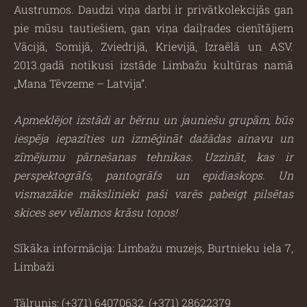
Austrumos. Daudzi viņa darbi ir privātkolekcijās gan
pie mūsu tautiešiem, gan viņa daiļrades cienītājiem
Vācijā, Somijā, Zviedrijā, Krievijā, Izraēlā un ASV.
2013.gadā notikusi izstāde Limbažu kultūras namā
„Mana Tēvzeme – Latvija”.
Apmeklējot izstādi ar bērnu un jauniešu grupām, būs
iespēja iepazīties un izmēģināt dažādas ainavu un
zīmējumu pārnešanas tehnikas. Uzzināt, kas ir
perspektogrāfs, pantogrāfs un epidiaskops. Un
vismazākie mākslinieki paši varēs pabeigt pilsētas
skices sev vēlamos krāsu toņos!
Sīkāka informācija: Limbažu muzejs, Burtnieku iela 7,
Limbaži
Tālrunis: (+371) 64070632, (+371) 28622379