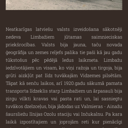
Neatkarīgas latviešu valsts izveidošana sākotnēji
nedeva Limbažiem jūtamas saimnieciskas
priekšrocības. Valsts bija jauna, taču novada
ģeogrāfija un zemes reljefs palika tie paši kā jau gadu
tūkstošus pēc pēdējā ledus laikmeta. Limbažu
iedzīvotājiem un visam, ko viņi ražoja un tirgoja, bija
grūti aizkļūt pat līdz tuvākajām Vidzemes pilsētām.
Tāpat kā senču laikos, arī 1920.gadu sākumā pamata
transporta līdzeklis starp Limbažiem un ārpasauli bija
zirgu vilkti kravas vai pasta rati un, lai sasniegtu
tuvākos dzelzceļus, bija jādodas uz Valmieras - Ainažu
šaursliežu līnijas Ozolu staciju vai Inčukalnu. Pa kara
laikā izpostītajiem un joprojām reti kur pienācīgi