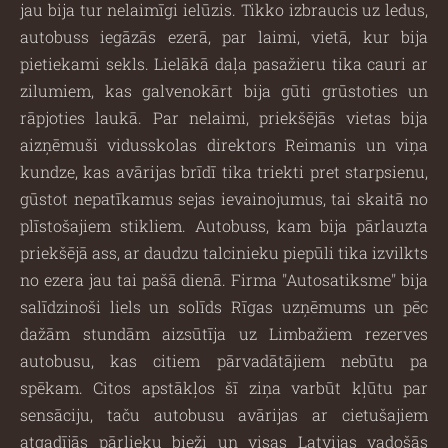
jau bija tur nelaimīgi ielūzis. Tikko izbraucis uz ledus,
autobuss iegāzās ezerā, par laimi, vietā, kur bija
pietiekami sekls. Lielākā daļa pasažieru tika cauri ar
zilumiem, kas galvenokārt bija gūti grūstoties un
rāpjoties laukā. Par nelaimi, priekšējās vietas bija
aizņēmuši vidusskolas direktors Reimanis un viņa
kundze, kas avārijas brīdī tika triekti pret starpsienu,
gūstot nepatīkamus sejas ievainojumus, tai skaitā no
plīstošajiem stikliem. Autobuss, kam bija pārlauzta
priekšējā ass, ar daudzu talcinieku piepūli tika izvilkts
no ezera jau tai pašā dienā. Firma ''Autosatiksme'' bija
salīdzinoši liels un solīds Rīgas uzņēmums un pēc
dažām stundām aizsūtīja uz Limbažiem rezerves
autobusu, kas citiem pārvadātājiem nebūtu pa
spēkam. Citos apstākļos šī ziņa varbūt kļūtu par
sensāciju, taču autobusu avārijas ar cietušajiem
atgadījās pārlieku bieži un visas Latvijas vadošās