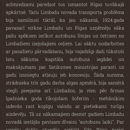
acīmredzami paredzot tos izmantot Rīgas tuvākajā
apkārtnē. Taču Limbažu novada transporta problēma
bija samilzusi tiktāl, ka jau nākamā, 1924.gada
pavasarī virkne Limbažu un Rīgas uzņēmēju sāka
pašu spēkiem ierīkot autobusu līnijas uz četriem no
Limbažiem izejošajiem ceļiem. Lai sāktu nodarboties
ar pasažieru pārvadāšanu, bija vajadzīgi daži tūkstoši
latu sākuma kapitāla autobusa iegādei un
maksājumam par Satiksmes ministrijas parasti uz
gadu izsniegtu atļauju jeb koncesiju. Šāda summa,
strādnieka trīs gadu darba algas apmērā, bija samērā
viegli pieejama arī Limbažos, ja vien pēc firmas
īpašnieka goda tīkojošam šoferim - mehāniķim
izdevās rast kopīgu valodu ar pietiekami turīgu
aizdevēju. Tā uz nākamajiem desmit gadiem Limbažu
novadā iestājās pavisam dīvaini ''autobusu laiki''. Par
iespēju dažās stundās aizkļūt līdz Rīgai turīgi