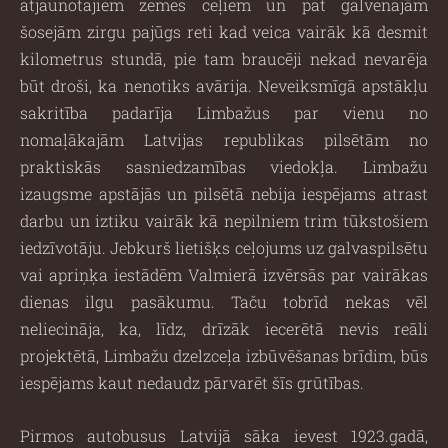
atjaunotajiem zemes ceļiem un pat galvenajām
šosejām zirgu pajūgs reti kad veica vairāk kā desmit
kilometrus stundā, pie tam braucēji nekad nevarēja
būt droši, ka nenotiks avārija. Neveiksmīgā apstākļu
sakritība padarīja Limbažus par vienu no
nomaļākajām Latvijas republikas pilsētām no
praktiskās sasniedzamības viedokļa. Limbažu
izaugsme apstājās un pilsētā nebija iespējams atrast
darbu un iztiku vairāk kā nepilniem trim tūkstošiem
iedzīvotāju. Jebkurš lietišķs ceļojums uz galvaspilsētu
vai apriņķa iestādēm Valmierā izvērsās par vairākas
dienas ilgu pasākumu. Taču tobrīd nekas vēl
neliecināja, ka, līdz, drīzāk iecerētā nevis reāli
projektētā, Limbažu dzelzceļa izbūvēšanas brīdim, būs
iespējams kaut nedaudz pārvarēt šīs grūtības.
Pirmos autobusus Latvijā sāka ievest 1923.gadā,