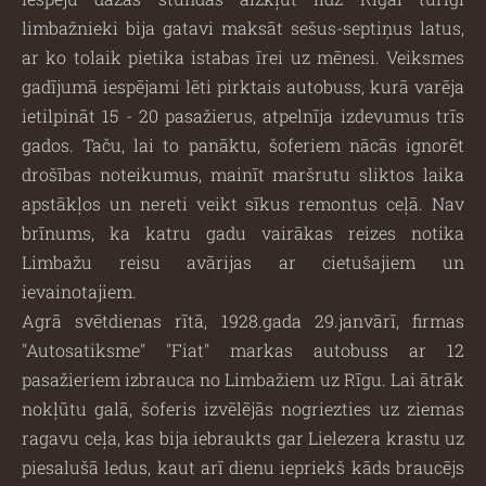
limbažnieki bija gatavi maksāt sešus-septiņus latus,
ar ko tolaik pietika istabas īrei uz mēnesi. Veiksmes
gadījumā iespējami lēti pirktais autobuss, kurā varēja
ietilpināt 15 - 20 pasažierus, atpelnīja izdevumus trīs
gados. Taču, lai to panāktu, šoferiem nācās ignorēt
drošības noteikumus, mainīt maršrutu sliktos laika
apstākļos un nereti veikt sīkus remontus ceļā. Nav
brīnums, ka katru gadu vairākas reizes notika
Limbažu reisu avārijas ar cietušajiem un
ievainotajiem.
Agrā svētdienas rītā, 1928.gada 29.janvārī, firmas
''Autosatiksme'' ''Fiat'' markas autobuss ar 12
pasažieriem izbrauca no Limbažiem uz Rīgu. Lai ātrāk
nokļūtu galā, šoferis izvēlējās nogriezties uz ziemas
ragavu ceļa, kas bija iebraukts gar Lielezera krastu uz
piesalušā ledus, kaut arī dienu iepriekš kāds braucējs